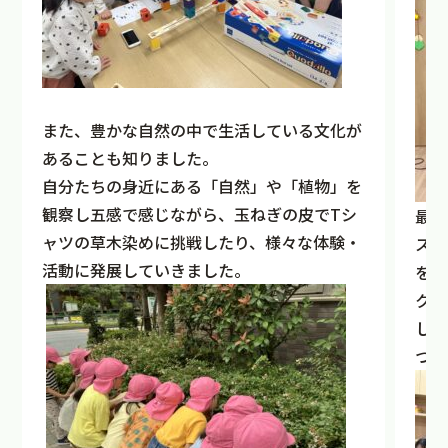
また、豊かな自然の中で生活している文化が
あることも知りました。
自分たちの身近にある「自然」や「植物」を
観察し五感で感じながら、玉ねぎの皮でTシ
最後
ャツの草木染めに挑戦したり、様々な体験・
スの
活動に発展していきました。
を一
クラ
し、
つり