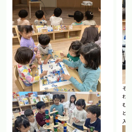
その
わせ
むに
ども
入っ