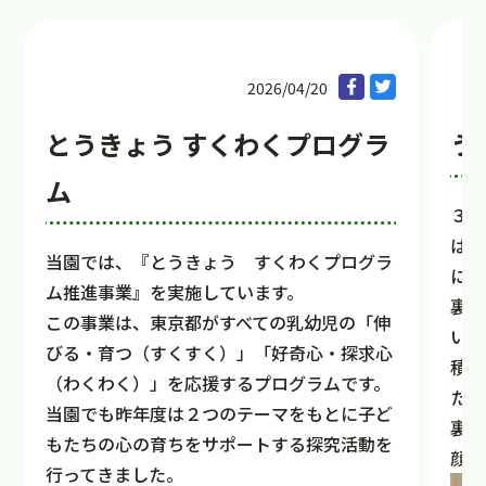
2026/04/20
とうきょう すくわくプログラ
う
ム
３月
はじ
当園では、『とうきょう すくわくプログラ
にま
ム推進事業』を実施しています。
裏様
この事業は、東京都がすべての乳幼児の「伸
いる
びる・育つ（すくすく）」「好奇心・探求心
積極
（わくわく）」を応援するプログラムです。
た。
当園でも昨年度は２つのテーマをもとに子ど
裏様
もたちの心の育ちをサポートする探究活動を
顔に
行ってきました。