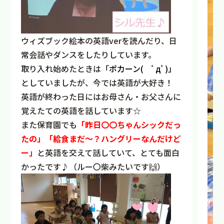
ウィズブック絵本の英語verを読んだり、日
常会話やダンスをしたりしています。
取り入れ始めたときは
「ポカーン( ﾟдﾟ)」
としていましたが、今では英語が大好き！
英語が終わった日にはお母さん・お父さんに
覚えたての英語を話しています☆
また保育園でも
「昨日〇〇ちゃんシックだっ
たの」「給食まだ～？ハングリーなんだけど
ー」
と英語を交えて話していて、とても面白
かったです♪（ルー〇柴みたいです🙌）