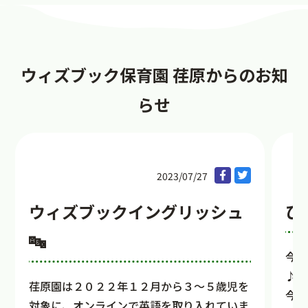
ウィズブック保育園 荏原からのお知
らせ
2023/07/27
ウィズブックイングリッシュ
ひ
🔤
今回
♪
荏原園は２０２２年１２月から３～５歳児を
今年
対象に、オンラインで英語を取り入れていま