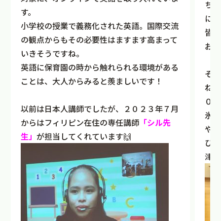
ちょ
す。
に流
小学校の授業で義務化された英語。国際交流
皆様
の観点からもその必要性はますます高まって
お気
いきそうですね。
英語に保育園の時から触れられる環境がある
そん
ことは、大人からみると羨ましいです！
ね♪
０歳
以前は日本人講師でしたが、２０２３年７月
氷の
からはフィリピン在住の専任講師
「シル先
やか
生」
が担当してくれています🙌
ひん
津々