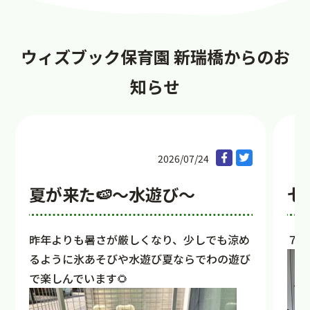
ウィズブック保育園 新瑞橋からのお
知らせ
2026/07/24
夏が来た🍉～水遊び～
七
昨年よりも暑さが厳しくなり、少しでも涼め
７月
るように氷あそびや水遊び夏ならでわの遊び
で楽しんでいます🌻