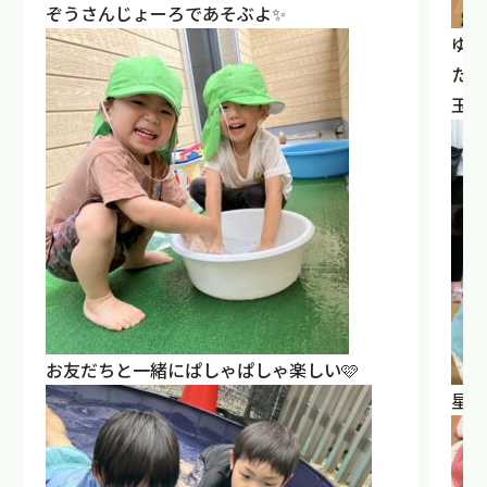
ぞうさんじょーろであそぶよ✨
ゆき
た先
玉入
お友だちと一緒にぱしゃぱしゃ楽しい🩷
星た