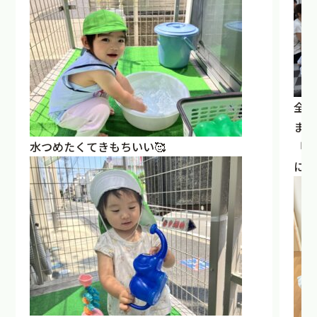
全ク
まし
水つめたくてきもちいい🥰
「さ
に歌