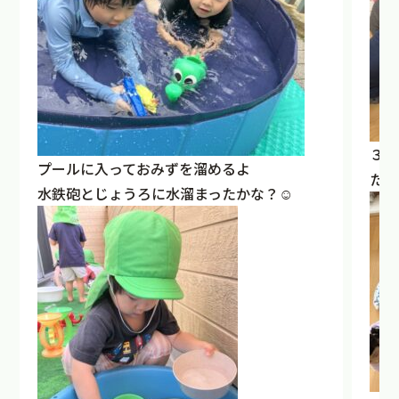
３.
プールに入っておみずを溜めるよ
た
水鉄砲とじょうろに水溜まったかな？☺️