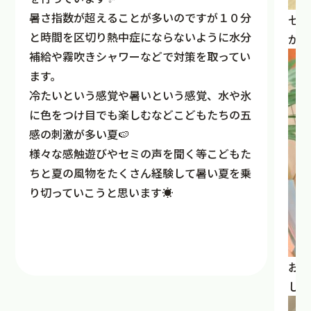
暑さ指数が超えることが多いのですが１０分
七夕
と時間を区切り熱中症にならないように水分
がス
補給や霧吹きシャワーなどで対策を取ってい
ます。
冷たいという感覚や暑いという感覚、水や氷
に色をつけ目でも楽しむなどこどもたちの五
感の刺激が多い夏🍉
様々な感触遊びやセミの声を聞く等こどもた
ちと夏の風物をたくさん経験して暑い夏を乗
り切っていこうと思います☀
お願
した