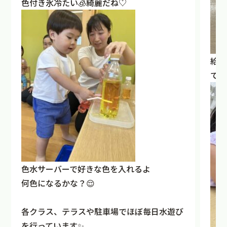
色付き氷冷たい🧊綺麗だね♡
給食
てい
色水サーバーで好きな色を入れるよ
何色になるかな？😌
各クラス、テラスや駐車場でほぼ毎日水遊び
を行っています✨