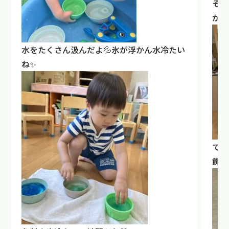
それ
がら
水をたくさん汲んだよ💦氷が浮かん水冷たい
ね✨
でき
飾り