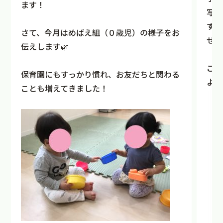
ます！
写真
す🤩
さて、今月はめばえ組（０歳児）の様子をお
ぜひ
伝えします🌿
ご興
保育園にもすっかり慣れ、お友だちと関わる
より
ことも増えてきました！