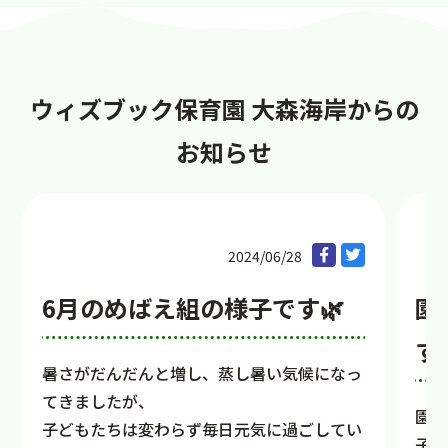
ウィズブック保育園 大森海岸からの
お知らせ
2024/06/28
6月のめばえ組の様子です🌿
園
す
暑さがだんだんと増し、蒸し暑い気候になっ
てきましたが、
園の
子どもたちは変わらず毎日元気に過ごしてい
子ど