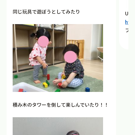
同じ玩具で遊ぼうとしてみたり
URL
htt
フォ
積み木のタワーを倒して楽しんでいたり！！