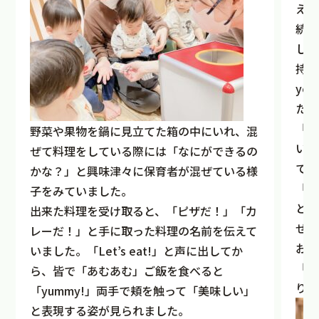
えら
続い
した
持っ
yo
た。
「受
野菜や果物を鍋に見立てた箱の中にいれ、混
いて
ぜて料理をしている際には「なにができるの
てく
かな？」と興味津々に保育者が混ぜている様
「あ
子をみていました。
と聞
出来た料理を受け取ると、「ピザだ！」「カ
せる
レーだ！」と手に取った料理の名前を伝えて
お隣
いました。「Let’s eat!」と声に出してか
「t
ら、皆で「あむあむ」ご飯を食べると
りを
「yummy!」両手で頬を触って「美味しい」
と表現する姿が見られました。