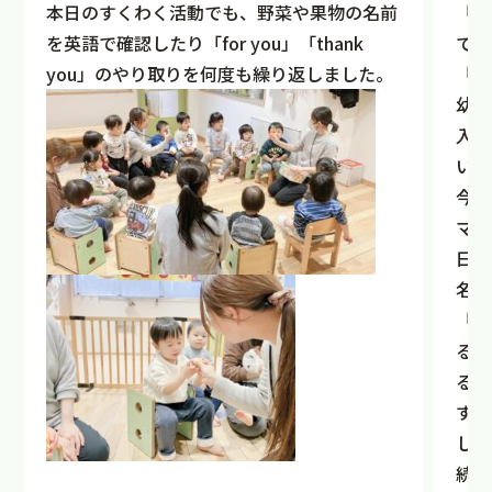
本日のすくわく活動でも、野菜や果物の名前
「東
を英語で確認したり「for you」「thank
ての
you」のやり取りを何度も繰り返しました。
「好
幼保
入谷
いに
今月
マと
日々
名前
「ト
る？
ると
すぐ
した
続い