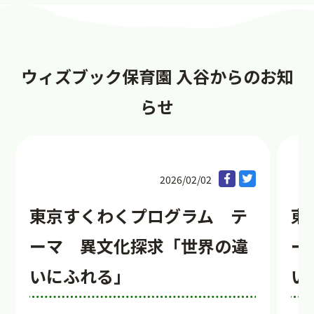
ウィズブック保育園 入谷からのお知
らせ
2026/02/02
東京すくわくプログラム テ
東
ーマ 異文化探求「世界の違
ー
いにふれる」
い