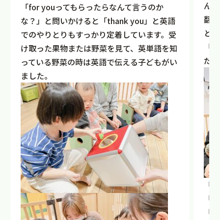
んだ
「for youってもらったらなんて言うのか
翻訳
な？」と問いかけると「thank you」と英語
とい
でのやりとりもすっかり定着しています。受
「キ
け取った果物または野菜を見て、英単語を知
だよ
っている野菜の時は英語で伝える子どもがい
ました。
「じ
「り
「い