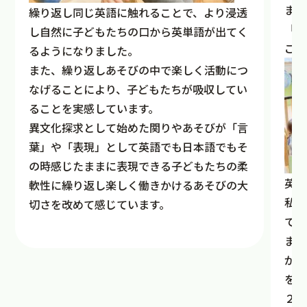
また
繰り返し同じ英語に触れることで、より浸透
「y
し自然に子どもたちの口から英単語が出てく
こと
るようになりました。
また、繰り返しあそびの中で楽しく活動につ
なげることにより、子どもたちが吸収してい
ることを実感しています。
異文化探求として始めた関りやあそびが「言
葉」や「表現」として英語でも日本語でもそ
の時感じたままに表現できる子どもたちの柔
英語
軟性に繰り返し楽しく働きかけるあそびの大
私た
切さを改めて感じています。
でき
また
が子
を感
２歳