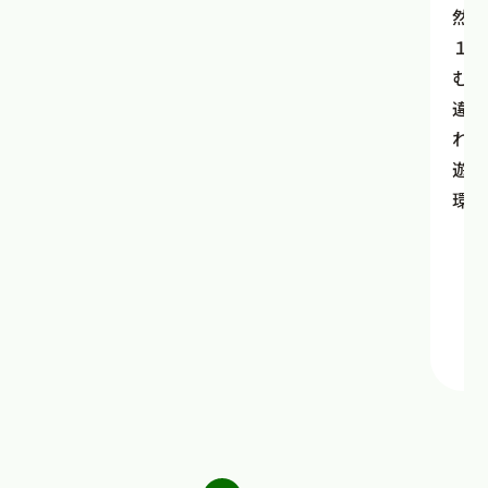
然に
１歳
むよ
違う
れは
遊び
環境