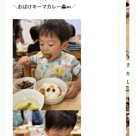
＼おばけキーマカレー👻🍛／
きな
かけ
した