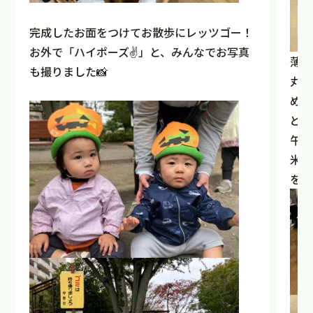
完成したお面をつけてお散歩にレッツゴー！
お外で「ハイポーズ✌️」と、みんなでお写真
薄い
も撮りました📸
丸め
めら
どで
午後
米を
をか