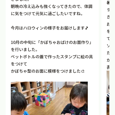
暑い
朝晩の冷え込みも強くなってきたので、体調
９月
に気をつけて元気に過ごしたいですね。
きさ
お月
今月はハロウィンの様子をお届けします🎵
を毎
てい
10月の中旬に「かぼちゃおばけのお面作り」
ソン
を行いました。
たお
ペットボトルの蓋で作ったスタンプに絵の具
か保
をつけて
表情
かぼちゃ型のお面に模様をつけました🎨