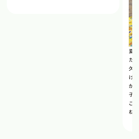
夏の
たの
久し
ける
がと
子ど
これ
ね。