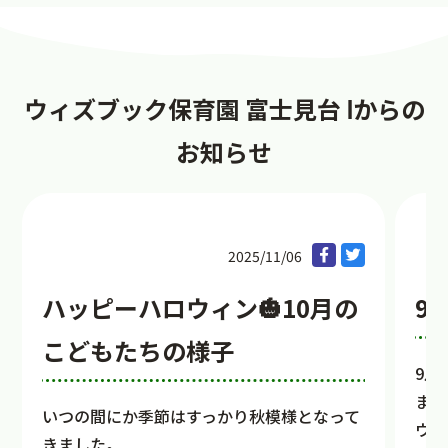
ウィズブック保育園 富士見台 Ⅰからの
お知らせ
2025/11/06
ハッピーハロウィン🎃10月の
9
こどもたちの様子
9月
まだ
いつの間にか季節はすっかり秋模様となって
ウィ
きました。