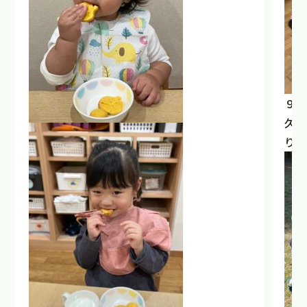
９月
久し
りま