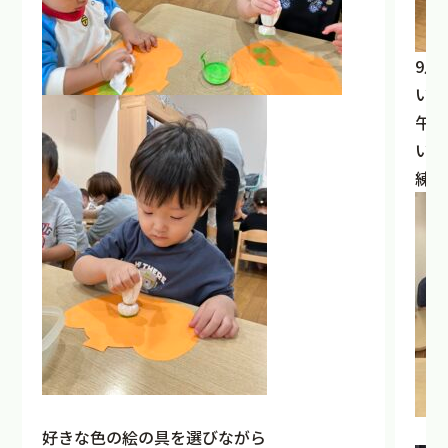
9月
いな
午前
い、
練習
好きな色の絵の具を選びながら