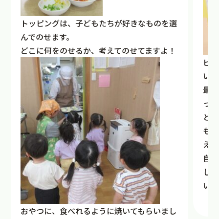
トッピングは、子どもたちが好きなものを選
んでのせます。
どこに何をのせるか、考えてのせてますよ！
ピザ
いっ
最近
った
とり
もら
え、
自分
して
いき
おやつに、食べれるように焼いてもらいまし