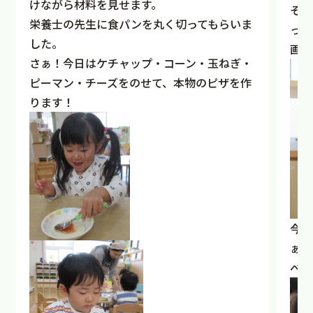
けながら材料を見せます。
その
栄養士の先生に食パンを丸く切ってもらいま
っこ
した。
画用
さぁ！今日はケチャップ・コーン・玉ねぎ・
ピーマン・チーズをのせて、本物のピザを作
ります！
今日
ぁ」
べさ