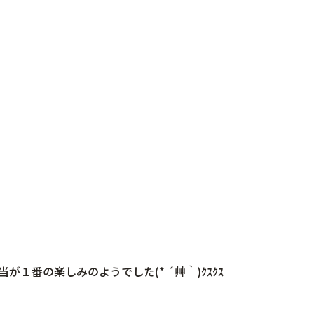
１番の楽しみのようでした(* ´艸｀)ｸｽｸｽ