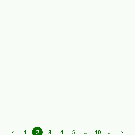
<
1
2
3
4
5
...
10
...
>