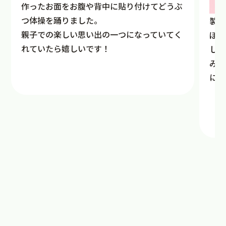
作ったお面をお腹や背中に貼り付けてどうぶ
つ体操を踊りました。
製作
親子での楽しい思い出の一つになっていてく
ぼく
れていたら嬉しいです！
した
みん
に・