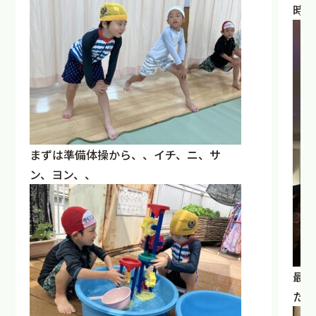
時間
まずは準備体操から、、イチ、ニ、サ
ン、ヨン、、
最後
たち