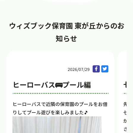
ウィズブック保育園 東が丘からのお
知らせ
2026/07/29
ヒーローバス🚌プール編
七
ヒーローバスで近隣の保育園のプールをお借
先日
りしてプール遊びを楽しみました🎵
七夕
が星
させ