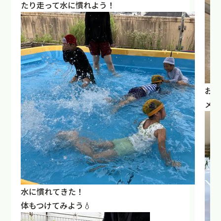
たり走って水に慣れよう！
おや
メニ
水に慣れてきた！
体もつけてみよう💧