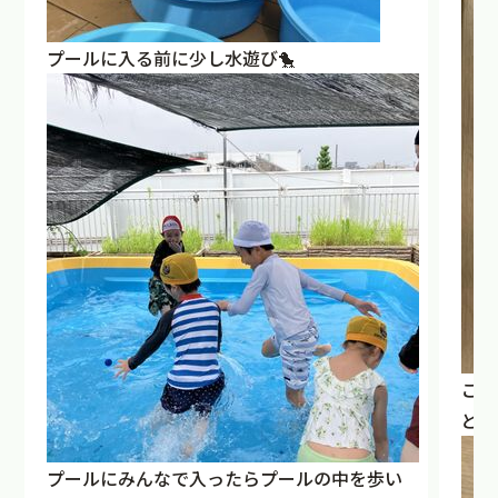
プールに入る前に少し水遊び🐤
この
ども
プールにみんなで入ったらプールの中を歩い