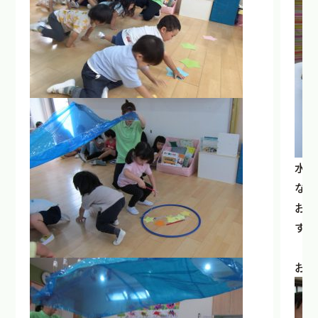
水鉄
など
お気
す。
お部