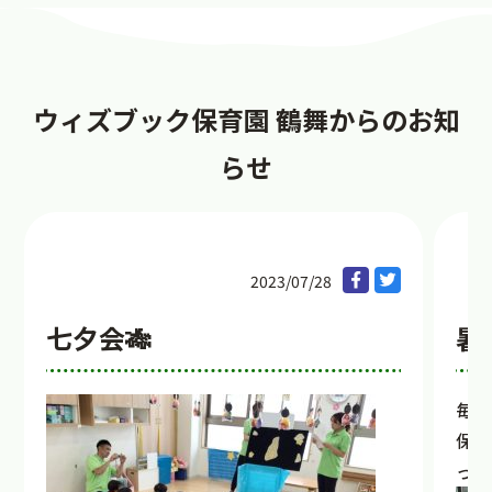
ウィズブック保育園 鶴舞からのお知
らせ
2023/07/28
七夕会🎋
暑
毎日
保育
って