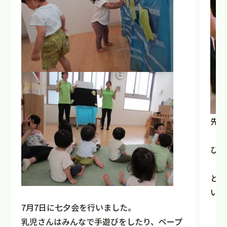
先生
ひゃ
と、
い」
7月7日に七夕会を行いました。
乳児さんはみんなで手遊びをしたり、ペープ