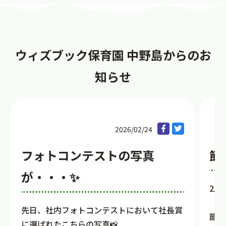
ウィズブック保育園 中野島からのお
知らせ
2026/02/24
フォトコンテストの写真
節
が・・・✨
2月
先日、社内フォトコンテストにおいて社長賞
節分
に選ばれたこちらの写真📸