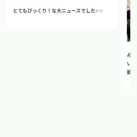
とてもびっくり！な大ニュースでした✨✨
みん
いに
節分