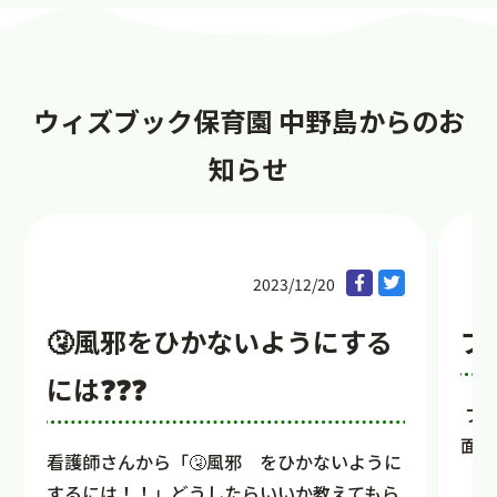
ウィズブック保育園 中野島からのお
知らせ
2023/12/20
🤧風邪をひかないようにする
プ
には❓❓❓
プロ
面白
看護師さんから「🤧風邪 をひかないように
するには！！」どうしたらいいか教えてもら