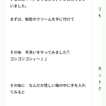
いました。
プロ
もら
まずは、秘密のクリームを手に付けて
その後 手洗いをやってみました✋
ゴシゴシゴシィ～♪♪
次は
って
トイ
その後に なんだか怪しい箱の中に手を入れ
グラ
てみると