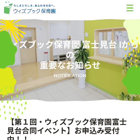
ウィズブック保育園 富士見台 Ⅰから
の
重要なお知らせ
NOTIFICATION
【第１回・ウィズブック保育園富士
見台合同イベント】お申込み受付
中！！