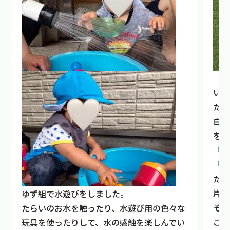
いろ
た。
自分
を当
「何
「み
たが
片目
ゆず組で水遊びをしました。
そう
たらいのお水を触ったり、水遊び用の色々な
これ
玩具を使ったりして、水の感触を楽しんでい