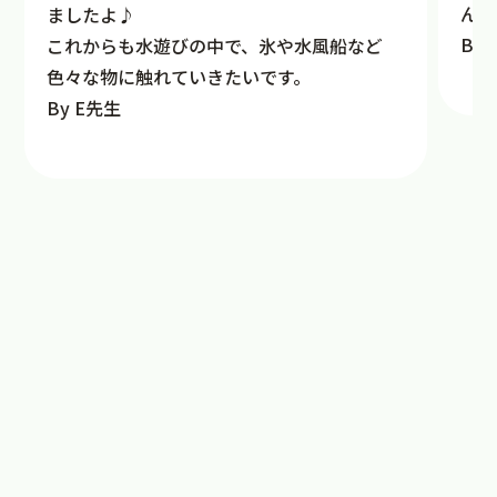
んで
ましたよ♪
By
これからも水遊びの中で、氷や水風船など
色々な物に触れていきたいです。
By E先生