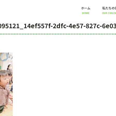
ホーム
私たちの
HOME
OUR CHILD
095121_14ef557f-2dfc-4e57-827c-6e0