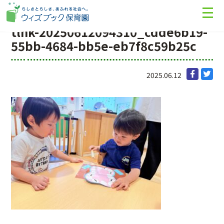
tlnk-20250612094310_cdde6b19-
55bb-4684-bb5e-eb7f8c59b25c
2025.06.12